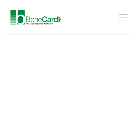
Redefinindo o que significa
ser um Gestor de Benefícios
Farmacêuticos (PBM)
Na BeneCard PBF, acreditamos que os benefícios
farmacêuticos devem ser simples, transparentes e
focados nos resultados, não nos lucros. Como uma
PBM privada, colocamos os membros em primeiro
lugar, oferecendo melhores cuidados e custos mais
baixos, tendo em mente os seus resultados
financeiros.