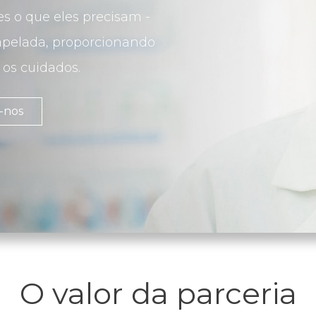
s o que eles precisam -
pelada, proporcionando
os cuidados.
-nos
O valor da parceria