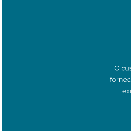
O cu
forne
ex