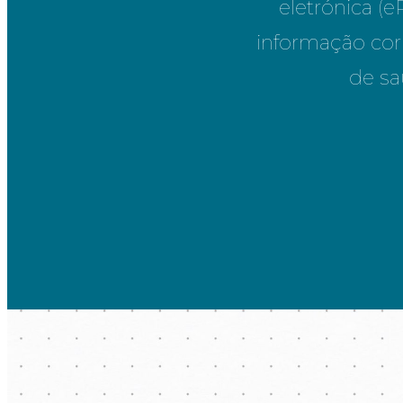
eletrónica (
informação cor
de sa