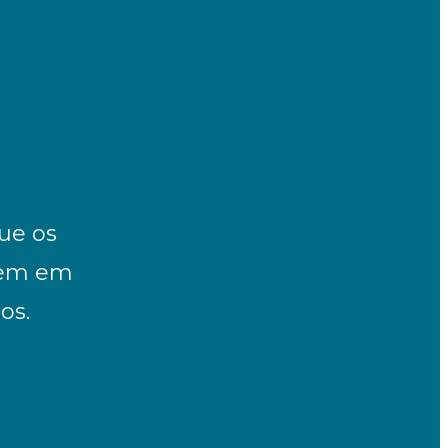
ue os
uem em
os.