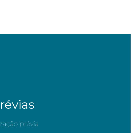
révias
ização prévia