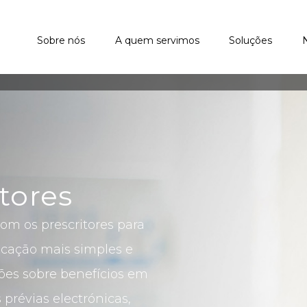
Sobre nós
A quem servimos
Soluções
itores
m os prescritores para
icação mais simples e
ões sobre benefícios em
 prévias electrónicas,