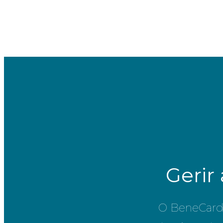
Gerir
O BeneCard 