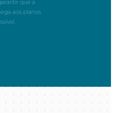
arantir que a
hega aos planos
sível.