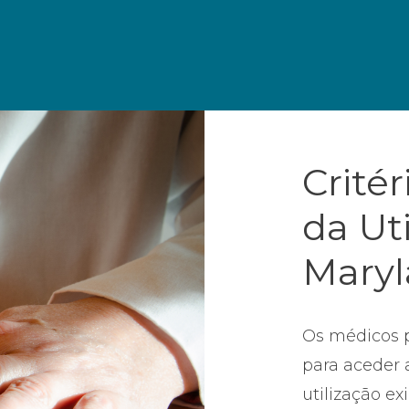
Crité
da Ut
Mary
Os médicos p
para aceder a
utilização ex