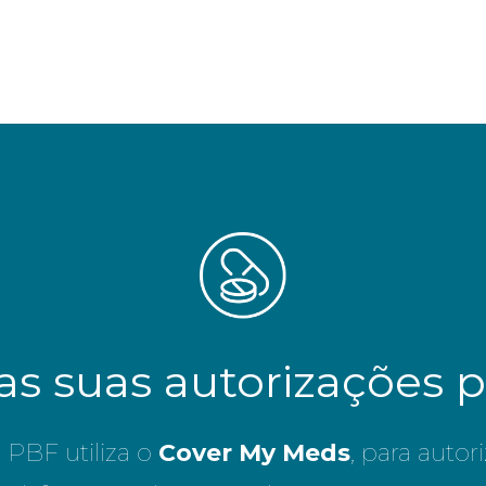
 as suas autorizações p
PBF utiliza o
Cover My Meds
, para autor