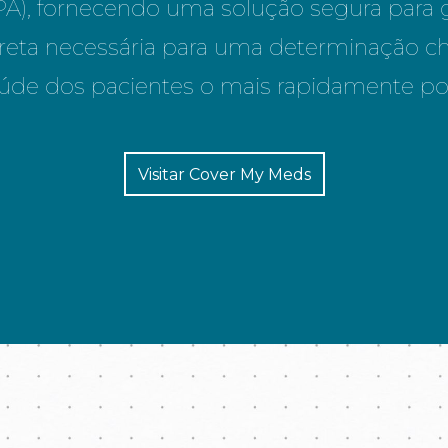
ePA), fornecendo uma solução segura para g
reta necessária para uma determinação c
úde dos pacientes o mais rapidamente pos
Visitar Cover My Meds