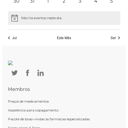
0
0
0
0
0
0
0
30
31
1
2
3
4
5
eventos
eventos
eventos
eventos
eventos
eventos
evento
Não há eventos neste dia.
Aviso
Jul
Este Mês
Set
Inscrever-se no calendário
Membros
Preços de medicamentos
Assistência para copagamento
Pacote de boas-vindas às farmácias especializadas
Formulários & Docs