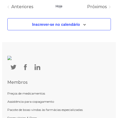
a
data.
Hoje
Eventos
Anteriores
Próximos
Eventos
Inscrever-se no calendário
Membros
Preços de medicamentos
Assistência para copagamento
Pacote de boas-vindas às farmácias especializadas
Formulários & Docs