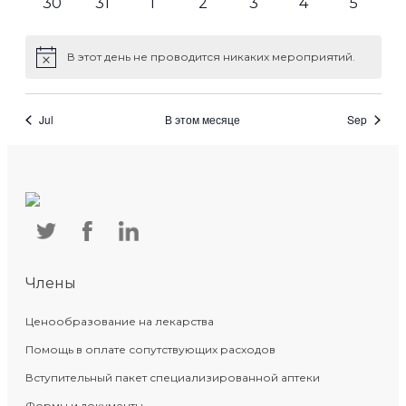
0
0
0
0
0
0
0
30
31
1
2
3
4
5
событий
событий
событий
событий
событий
событий
событи
В этот день не проводится никаких мероприятий.
Уведомление
Jul
В этом месяце
Sep
Подписаться на календарь
Члены
Ценообразование на лекарства
Помощь в оплате сопутствующих расходов
Вступительный пакет специализированной аптеки
Формы и документы