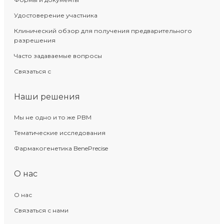
Удостоверение участника
Клинический обзор для получения предварительного
разрешения
Часто задаваемые вопросы
Связаться с
Наши решения
Мы не одно и то же PBM
Тематические исследования
Фармакогенетика BenePrecise
О нас
О нас
Связаться с нами