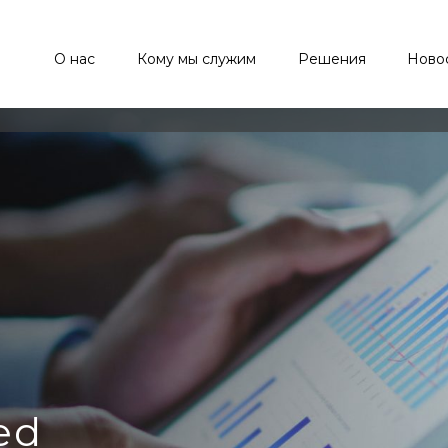
О нас
Кому мы служим
Решения
Ново
ed