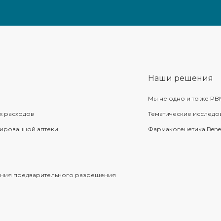
Наши решения
а
Мы не одно и то же PB
х расходов
Тематические исследо
зированной аптеки
Фармакогенетика BeneP
ения предварительного разрешения